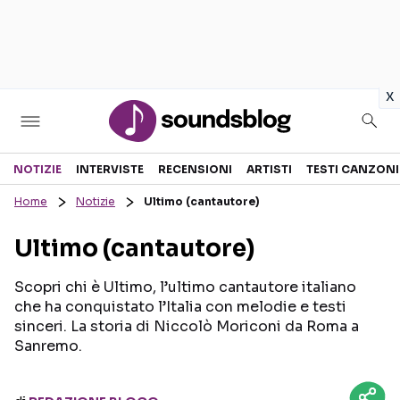
in
x
Sezioni
NOTIZIE
INTERVISTE
RECENSIONI
ARTISTI
TESTI CANZONI
Home
Notizie
Ultimo (cantautore)
NOTIZIE
ARTISTI
Ultimo (cantautore)
RECENSIONI MUSICALI
TESTI CANZONI
INTERVISTE
TOUR ED EVENTI
Scopri chi è Ultimo, l’ultimo cantautore italiano
che ha conquistato l’Italia con melodie e testi
GOSSIP E CURIOSITÀ
TALENT SHOW
sinceri. La storia di Niccolò Moriconi da Roma a
Sanremo.