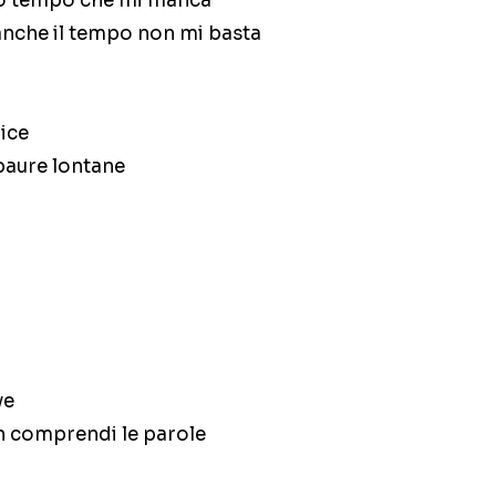
to tempo che mi manca
anche il tempo non mi basta
lice
paure lontane
ve
non comprendi le parole