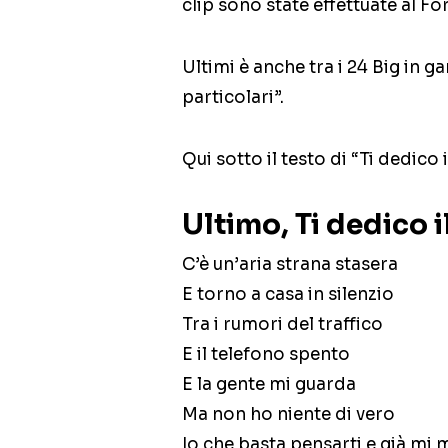
clip sono state effettuate al F
Ultimi è anche tra i 24 Big in g
particolari”.
Qui sotto il testo di “Ti dedico i
Ultimo, Ti dedico i
C’è un’aria strana stasera
E torno a casa in silenzio
Tra i rumori del traffico
E il telefono spento
E la gente mi guarda
Ma non ho niente di vero
Io che basta pensarti e già mi 