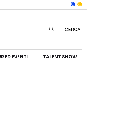
Notizie
in
CERCA
R ED EVENTI
TALENT SHOW