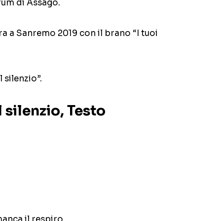
orum di Assago.
ara a Sanremo 2019 con il brano “I tuoi
l silenzio”.
l silenzio, Testo
manca il respiro