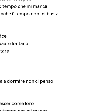
to tempo che mi manca
anche il tempo non mi basta
lice
paure lontane
itare
a a dormire non ci penso
 esser come loro