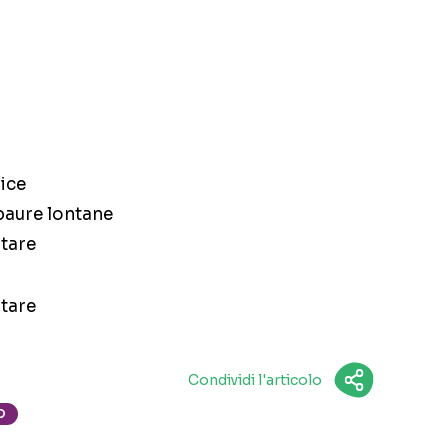
lice
paure lontane
itare
itare
Condividi l'articolo
O