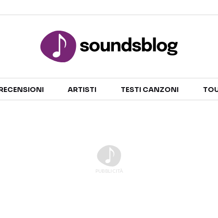
Sezioni
RECENSIONI
ARTISTI
TESTI CANZONI
TOU
NOTIZIE
ARTISTI
RECENSIONI MUSICALI
TESTI CANZONI
INTERVISTE
TOUR ED EVENTI
GOSSIP E CURIOSITÀ
TALENT SHOW