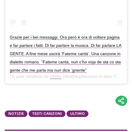
Grazie per i bei messaggi. Ora però è ora di voltare pagina
e far parlare i fatti. Di far parlare la musica. Di far parlare LA
GENTE. A fine mese uscirà ‘Fateme cantà’. Una canzone in
dialetto romano. “Fateme cantà, nun c’ho voja de sta co sta
gente che me parla ma nun dice ‘gnente”
Un post condiviso da
Ultimo
(@ultimopeterpan) in data:
Feb 10, 2019 at 12:09 PST
NOTIZIE
TESTI CANZONI
ULTIMO