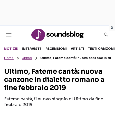
in
x
Sezioni
NOTIZIE
INTERVISTE
RECENSIONI
ARTISTI
TESTI CANZONI
Home
Ultimo
Ultimo, Fateme cantà: nuova canzone in dial
NOTIZIE
ARTISTI
Ultimo, Fateme cantà: nuova
RECENSIONI MUSICALI
TESTI CANZONI
canzone in dialetto romano a
INTERVISTE
TOUR ED EVENTI
fine febbraio 2019
GOSSIP E CURIOSITÀ
TALENT SHOW
Fateme cantà, il nuovo singolo di Ultimo da fine
febbraio 2019