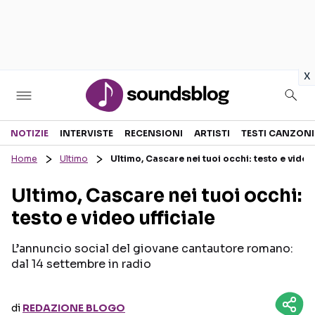
in
x
Sezioni
NOTIZIE
INTERVISTE
RECENSIONI
ARTISTI
TESTI CANZONI
Home
Ultimo
Ultimo, Cascare nei tuoi occhi: testo e video 
NOTIZIE
ARTISTI
Ultimo, Cascare nei tuoi occhi:
RECENSIONI MUSICALI
TESTI CANZONI
testo e video ufficiale
INTERVISTE
TOUR ED EVENTI
GOSSIP E CURIOSITÀ
TALENT SHOW
L’annuncio social del giovane cantautore romano:
dal 14 settembre in radio
di
REDAZIONE BLOGO