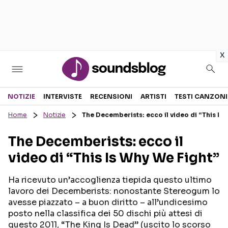
in
x
Sezioni
NOTIZIE
INTERVISTE
RECENSIONI
ARTISTI
TESTI CANZONI
Home
Notizie
The Decemberists: ecco il video di “This Is
NOTIZIE
ARTISTI
The Decemberists: ecco il
RECENSIONI MUSICALI
TESTI CANZONI
video di “This Is Why We Fight”
INTERVISTE
TOUR ED EVENTI
GOSSIP E CURIOSITÀ
TALENT SHOW
Ha ricevuto un’accoglienza tiepida questo ultimo
lavoro dei Decemberists: nonostante Stereogum lo
avesse piazzato – a buon diritto – all’undicesimo
posto nella classifica dei 50 dischi più attesi di
questo 2011, “The King Is Dead” (uscito lo scorso