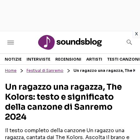
in
x
Sezioni
NOTIZIE
INTERVISTE
RECENSIONI
ARTISTI
TESTI CANZONI
Home
Festival di Sanremo
Un ragazzo una ragazza, The Kol
NOTIZIE
ARTISTI
Un ragazzo una ragazza, The
RECENSIONI MUSICALI
TESTI CANZONI
Kolors: testo e significato
INTERVISTE
TOUR ED EVENTI
della canzone di Sanremo
GOSSIP E CURIOSITÀ
TALENT SHOW
2024
Il testo completo della canzone Un ragazzo una
ragazza, cantata dai The Kolors. Ascolta il brano e