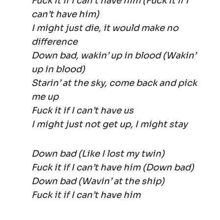
Fuck it if I can’t have him (Fuck it if I
can’t have him)
I might just die, it would make no
difference
Down bad, wakin’ up in blood (Wakin’
up in blood)
Starin’ at the sky, come back and pick
me up
Fuck it if I can’t have us
I might just not get up, I might stay
Down bad (Like I lost my twin)
Fuck it if I can’t have him (Down bad)
Down bad (Wavin’ at the ship)
Fuck it if I can’t have him