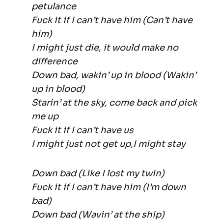
petulance
Fuck it if I can’t have him (Can’t have
him)
I might just die, it would make no
difference
Down bad, wakin’ up in blood (Wakin’
up in blood)
Starin’ at the sky, come back and pick
me up
Fuck it if I can’t have us
I might just not get up,I might stay
Down bad (Like I lost my twin)
Fuck it if I can’t have him (I’m down
bad)
Down bad (Wavin’ at the ship)