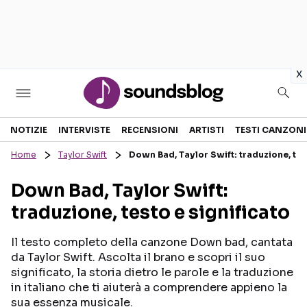
in
x
Sezioni
NOTIZIE
INTERVISTE
RECENSIONI
ARTISTI
TESTI CANZONI
Home
Taylor Swift
Down Bad, Taylor Swift: traduzione, test
NOTIZIE
ARTISTI
Down Bad, Taylor Swift:
RECENSIONI MUSICALI
TESTI CANZONI
traduzione, testo e significato
INTERVISTE
TOUR ED EVENTI
GOSSIP E CURIOSITÀ
TALENT SHOW
Il testo completo della canzone Down bad, cantata
da Taylor Swift. Ascolta il brano e scopri il suo
significato, la storia dietro le parole e la traduzione
in italiano che ti aiuterà a comprendere appieno la
sua essenza musicale.