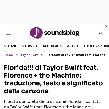
in
x
Sezioni
NOTIZIE
INTERVISTE
RECENSIONI
ARTISTI
TESTI CANZONI
Home
Taylor Swift
Florida!!! di Taylor Swift feat. Florence
NOTIZIE
ARTISTI
Florida!!! di Taylor Swift feat.
RECENSIONI MUSICALI
TESTI CANZONI
Florence + the Machine:
INTERVISTE
TOUR ED EVENTI
traduzione, testo e significato
GOSSIP E CURIOSITÀ
TALENT SHOW
della canzone
Il testo completo della canzone Florida!!! cantata
da Taylor Swift feat. Florence + the Machine.