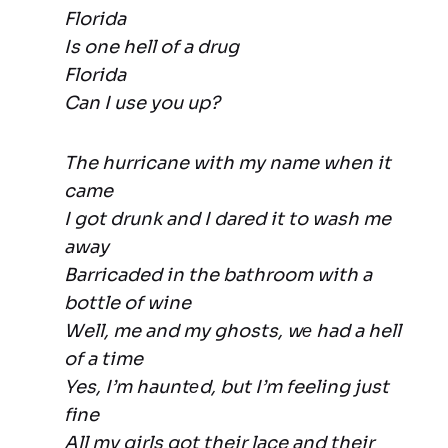
Florida
Is one hell of a drug
Florida
Can I use you up?
The hurricane with my name when it
came
I got drunk and I dared it to wash me
away
Barricaded in the bathroom with a
bottle of wine
Well, me and my ghosts, wе had a hell
of a time
Yes, I’m hauntеd, but I’m feeling just
fine
All my girls got their lace and their