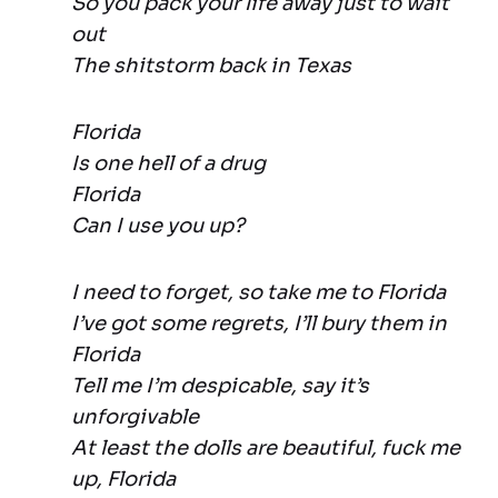
So you pack your life away just to wait
out
The shitstorm back in Texas
Florida
Is one hell of a drug
Florida
Can I use you up?
I need to forget, so take me to Florida
I’ve got some regrets, I’ll bury them in
Florida
Tell me I’m despicable, say it’s
unforgivable
At least the dolls are beautiful, fuck me
up, Florida