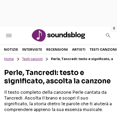
in
x
Sezioni
NOTIZIE
INTERVISTE
RECENSIONI
ARTISTI
TESTI CANZONI
Home
Testi canzoni
Perle, Tancredi: testo e significato, as
NOTIZIE
ARTISTI
Perle, Tancredi: testo e
RECENSIONI MUSICALI
TESTI CANZONI
significato, ascolta la canzone
INTERVISTE
TOUR ED EVENTI
GOSSIP E CURIOSITÀ
TALENT SHOW
Il testo completo della canzone Perle cantata da
Tancredi. Ascolta il brano e scopri il suo
significato, la storia dietro le parole che ti aiuterà a
comprendere appieno la sua essenza musicale.