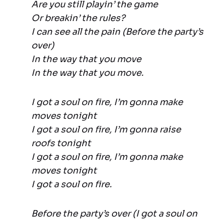
Are you still playin’ the game
Or breakin’ the rules?
I can see all the pain (Before the party’s
over)
In the way that you move
In the way that you move.
I got a soul on fire, I’m gonna make
moves tonight
I got a soul on fire, I’m gonna raise
roofs tonight
I got a soul on fire, I’m gonna make
moves tonight
I got a soul on fire.
Before the party’s over (I got a soul on