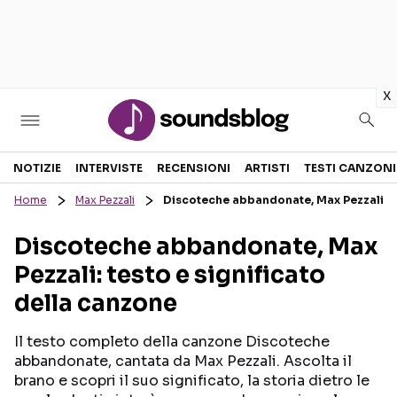
in
x
Sezioni
NOTIZIE
INTERVISTE
RECENSIONI
ARTISTI
TESTI CANZONI
Home
Max Pezzali
Discoteche abbandonate, Max Pezzali: te
NOTIZIE
ARTISTI
Discoteche abbandonate, Max
RECENSIONI MUSICALI
TESTI CANZONI
Pezzali: testo e significato
INTERVISTE
TOUR ED EVENTI
della canzone
GOSSIP E CURIOSITÀ
TALENT SHOW
Il testo completo della canzone Discoteche
abbandonate, cantata da Max Pezzali. Ascolta il
brano e scopri il suo significato, la storia dietro le