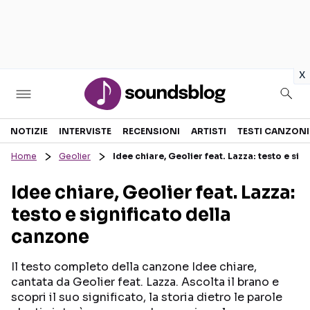
in
x
Sezioni
NOTIZIE
INTERVISTE
RECENSIONI
ARTISTI
TESTI CANZONI
Home
Geolier
Idee chiare, Geolier feat. Lazza: testo e sig
NOTIZIE
ARTISTI
Idee chiare, Geolier feat. Lazza:
RECENSIONI MUSICALI
TESTI CANZONI
testo e significato della
INTERVISTE
TOUR ED EVENTI
canzone
GOSSIP E CURIOSITÀ
TALENT SHOW
Il testo completo della canzone Idee chiare,
cantata da Geolier feat. Lazza. Ascolta il brano e
scopri il suo significato, la storia dietro le parole