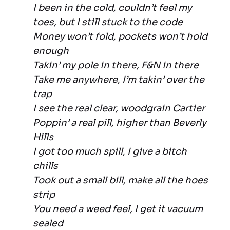
I been in the cold, couldn’t feel my
toes, but I still stuck to the code
Money won’t fold, pockets won’t hold
enough
Takin’ my pole in there, F&N in there
Take me anywhere, I’m takin’ over the
trap
I see the real clear, woodgrain Cartier
Poppin’ a real pill, higher than Beverly
Hills
I got too much spill, I give a bitch
chills
Took out a small bill, make all the hoes
strip
You need a weed feel, I get it vacuum
sealed