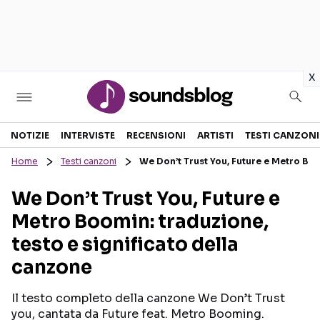
in
x
Sezioni
NOTIZIE
INTERVISTE
RECENSIONI
ARTISTI
TESTI CANZONI
Home
Testi canzoni
We Don’t Trust You, Future e Metro Boo
NOTIZIE
ARTISTI
We Don’t Trust You, Future e
RECENSIONI MUSICALI
TESTI CANZONI
Metro Boomin: traduzione,
INTERVISTE
TOUR ED EVENTI
testo e significato della
GOSSIP E CURIOSITÀ
TALENT SHOW
canzone
Il testo completo della canzone We Don’t Trust
you, cantata da Future feat. Metro Booming.