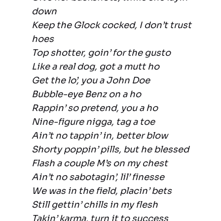
down
Keep the Glock cocked, I don’t trust
hoes
Top shotter, goin’ for the gusto
Like a real dog, got a mutt ho
Get the lo’, you a John Doe
Bubble-eye Benz on a ho
Rappin’ so pretend, you a ho
Nine-figure nigga, tag a toe
Ain’t no tappin’ in, better blow
Shorty poppin’ pills, but he blessed
Flash a couple M’s on my chest
Ain’t no sabotagin’, lil’ finesse
We was in the field, placin’ bets
Still gettin’ chills in my flesh
Takin’ karma, turn it to success