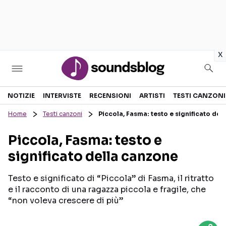
in
x
Sezioni
NOTIZIE
INTERVISTE
RECENSIONI
ARTISTI
TESTI CANZONI
Home
Testi canzoni
Piccola, Fasma: testo e significato del
NOTIZIE
ARTISTI
Piccola, Fasma: testo e
RECENSIONI MUSICALI
TESTI CANZONI
significato della canzone
INTERVISTE
TOUR ED EVENTI
GOSSIP E CURIOSITÀ
TALENT SHOW
Testo e significato di “Piccola” di Fasma, il ritratto
e il racconto di una ragazza piccola e fragile, che
“non voleva crescere di più”