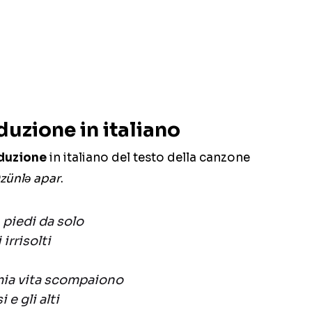
duzione in italiano
duzione
in italiano del testo della canzone
zünlə apar
.
 piedi da solo
irrisolti
 mia vita scompaiono
 e gli alti