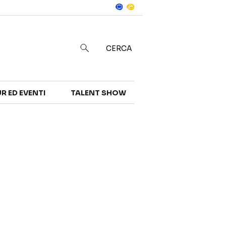
Notizie
in
CERCA
R ED EVENTI
TALENT SHOW