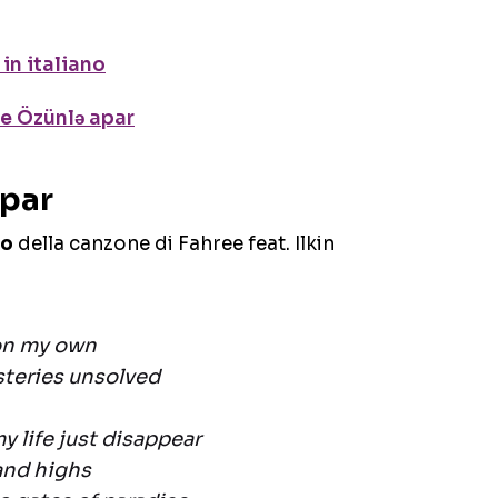
in italiano
ne Özünlə apar
apar
to
della canzone di Fahree feat. Ilkin
’ on my own
teries unsolved
 life just disappear
and highs