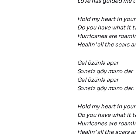
Love has guided me to
Hold my heart in you
Do you have what it t
Hurricanes are roamin
Healin’ all the scars 
Gəl özünlə apar
Sənsiz göy mənə dar
Gəl özünlə apar
Sənsiz göy mənə dar.
Hold my heart in you
Do you have what it t
Hurricanes are roamin
Healin’ all the scars 