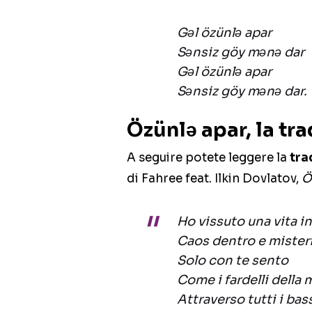
Gəl özünlə apar
Sənsiz göy mənə dar
Gəl özünlə apar
Sənsiz göy mənə dar.
Özünlə apar, la tra
A seguire potete leggere la
tra
di Fahree feat. Ilkin Dovlatov,
Ö
Ho vissuto una vita in
Caos dentro e misteri 
Solo con te sento
Come i fardelli della
Attraverso tutti i bassi