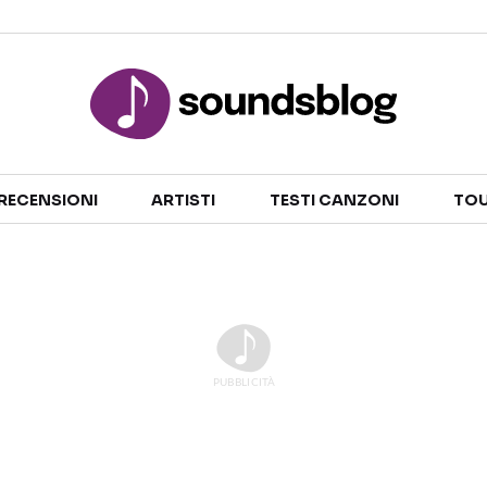
Sezioni
RECENSIONI
ARTISTI
TESTI CANZONI
TOU
NOTIZIE
ARTISTI
RECENSIONI MUSICALI
TESTI CANZONI
INTERVISTE
TOUR ED EVENTI
GOSSIP E CURIOSITÀ
TALENT SHOW