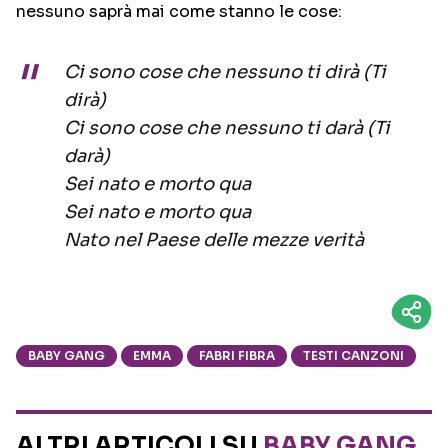
nessuno saprà mai come stanno le cose:
Ci sono cose che nessuno ti dirà (Ti
dirà)
Ci sono cose che nessuno ti darà (Ti
darà)
Sei nato e morto qua
Sei nato e morto qua
Nato nel Paese delle mezze verità
BABY GANG
EMMA
FABRI FIBRA
TESTI CANZONI
ALTRI ARTICOLI SU
BABY GANG