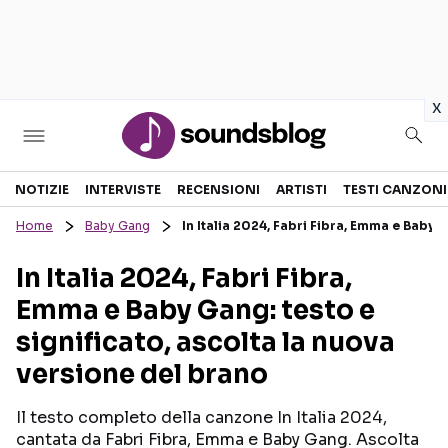
in
x
Sezioni
NOTIZIE
INTERVISTE
RECENSIONI
ARTISTI
TESTI CANZONI
Home
Baby Gang
In Italia 2024, Fabri Fibra, Emma e Baby 
NOTIZIE
ARTISTI
In Italia 2024, Fabri Fibra,
RECENSIONI MUSICALI
TESTI CANZONI
Emma e Baby Gang: testo e
INTERVISTE
TOUR ED EVENTI
significato, ascolta la nuova
GOSSIP E CURIOSITÀ
TALENT SHOW
versione del brano
Il testo completo della canzone In Italia 2024,
cantata da Fabri Fibra, Emma e Baby Gang. Ascolta