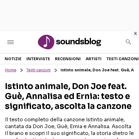
in
x
Sezioni
NOTIZIE
INTERVISTE
RECENSIONI
ARTISTI
TESTI CANZONI
Home
Testi canzoni
Istinto animale, Don Joe feat. Guè, Anna
NOTIZIE
ARTISTI
Istinto animale, Don Joe feat.
RECENSIONI MUSICALI
TESTI CANZONI
Guè, Annalisa ed Ernia: testo e
INTERVISTE
TOUR ED EVENTI
significato, ascolta la canzone
GOSSIP E CURIOSITÀ
TALENT SHOW
Il testo completo della canzone Istinto animale,
cantata da Don Joe, Guè, Ernia e Annalisa. Ascolta
il brano e scopri il suo significato, la storia dietro le