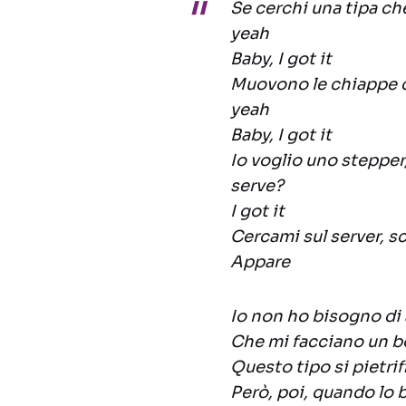
Se cerchi una tipa ch
yeah
Baby, I got it
Muovono le chiappe c
yeah
Baby, I got it
Io voglio uno stepper
serve?
I got it
Cercami sul server, sc
Appare
Io non ho bisogno di
Che mi facciano un b
Questo tipo si pietri
Però, poi, quando lo 