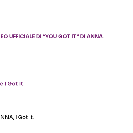
DEO UFFICIALE DI “YOU GOT IT” DI ANNA
.
e I Got It
NNA, I Got It.