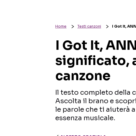
Home
Testi canzoni
I Got It, AN
I Got It, AN
significato, 
canzone
Il testo completo della 
Ascolta il brano e scopri 
le parole che ti aiuterà
essenza musicale.