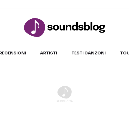
Sezioni
RECENSIONI
ARTISTI
TESTI CANZONI
TOU
NOTIZIE
ARTISTI
RECENSIONI MUSICALI
TESTI CANZONI
INTERVISTE
TOUR ED EVENTI
GOSSIP E CURIOSITÀ
TALENT SHOW