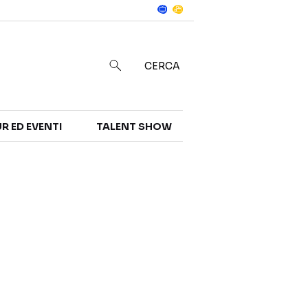
Notizie
in
CERCA
R ED EVENTI
TALENT SHOW