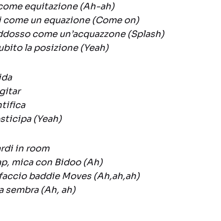
a come equitazione (Ah-ah)
mi come un equazione (Come on)
addosso come un’acquazzone (Splash)
bito la posizione (Yeah)
ida
igitar
ntifica
sticipa (Yeah)
rdi in room
rap, mica con Bidoo (Ah)
 faccio baddie Moves (Ah,ah,ah)
 sembra (Ah, ah)