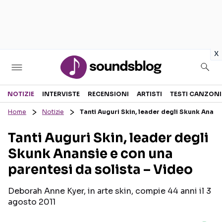
in
x
Sezioni
NOTIZIE
INTERVISTE
RECENSIONI
ARTISTI
TESTI CANZONI
Home
Notizie
Tanti Auguri Skin, leader degli Skunk Anans
NOTIZIE
ARTISTI
Tanti Auguri Skin, leader degli
RECENSIONI MUSICALI
TESTI CANZONI
Skunk Anansie e con una
INTERVISTE
TOUR ED EVENTI
parentesi da solista – Video
GOSSIP E CURIOSITÀ
TALENT SHOW
Deborah Anne Kyer, in arte skin, compie 44 anni il 3
agosto 2011