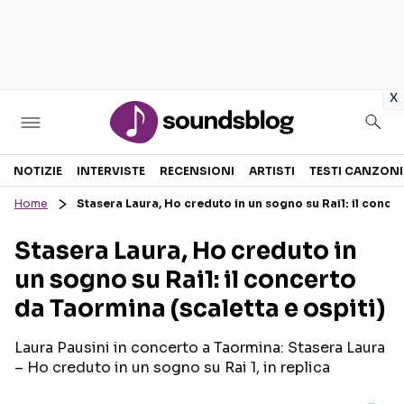
in
x
Sezioni
NOTIZIE
INTERVISTE
RECENSIONI
ARTISTI
TESTI CANZONI
Home
Stasera Laura, Ho creduto in un sogno su Rai1: il concer
NOTIZIE
ARTISTI
Stasera Laura, Ho creduto in
RECENSIONI MUSICALI
TESTI CANZONI
un sogno su Rai1: il concerto
INTERVISTE
TOUR ED EVENTI
da Taormina (scaletta e ospiti)
GOSSIP E CURIOSITÀ
TALENT SHOW
Laura Pausini in concerto a Taormina: Stasera Laura
– Ho creduto in un sogno su Rai 1, in replica