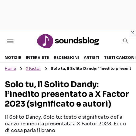
in
x
Sezioni
NOTIZIE
INTERVISTE
RECENSIONI
ARTISTI
TESTI CANZONI
Home
X Factor
Solo tu, Il Solito Dandy: l’inedito presentat
NOTIZIE
ARTISTI
Solo tu, Il Solito Dandy:
RECENSIONI MUSICALI
TESTI CANZONI
l’inedito presentato a X Factor
INTERVISTE
TOUR ED EVENTI
2023 (significato e autori)
GOSSIP E CURIOSITÀ
TALENT SHOW
Il Solito Dandy, Solo tu: testo e significato della
canzone inedita presentata a X Factor 2023. Ecco
di cosa parla il brano