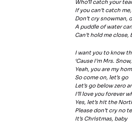
Who’ll catch your tear
If you can’t catch me,
Don’t cry snowman, d
A puddle of water can
Can’t hold me close,
I want you to know th
‘Cause I’m Mrs. Snow, 
Yeah, you are my hom
So come on, let’s go
Let’s go below zero a
I’ll love you forever 
Yes, let’s hit the Nor
Please don’t cry no t
It’s Christmas, baby