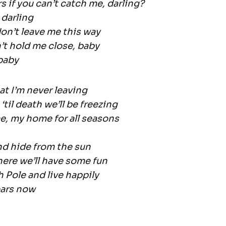
s if you can’t catch me, darling?
 darling
on’t leave me this way
’t hold me close, baby
 baby
at I’m never leaving
‘til death we’ll be freezing
e, my home for all seasons
nd hide from the sun
where we’ll have some fun
th Pole and live happily
ears now