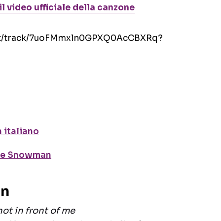
l video ufficiale della canzone
tl-it/track/7uoFMmxln0GPXQ0AcCBXRq?
 italiano
zone Snowman
an
ot in front of me