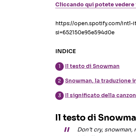
Cliccando qui potete vedere i
https://open.spotify.com/in
si=652150e95e594d0e
INDICE
Il testo di Snowman
Snowman, la traduzione in
Il significato della can
Il testo di Snowm
Don’t cry, snowman, n