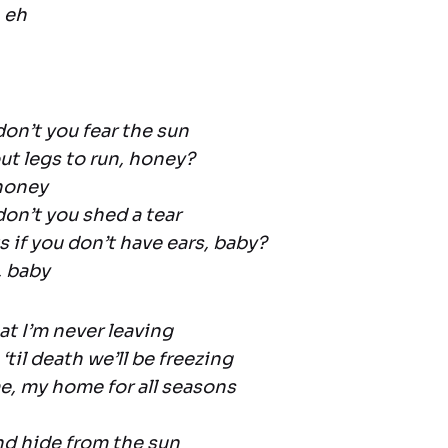
 eh
on’t you fear the sun
ut legs to run, honey?
 honey
on’t you shed a tear
s if you don’t have ears, baby?
, baby
at I’m never leaving
‘til death we’ll be freezing
e, my home for all seasons
nd hide from the sun