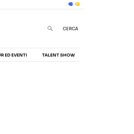
Notizie
in
CERCA
R ED EVENTI
TALENT SHOW