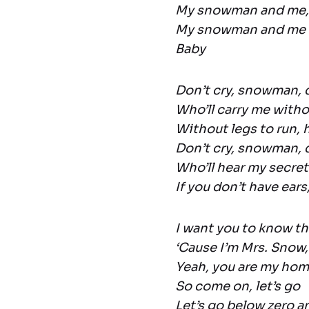
My snowman and me,
My snowman and me
Baby
Don’t cry, snowman, d
Who’ll carry me witho
Without legs to run,
Don’t cry, snowman, d
Who’ll hear my secret
If you don’t have ears
I want you to know th
‘Cause I’m Mrs. Snow, 
Yeah, you are my hom
So come on, let’s go
Let’s go below zero a