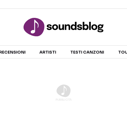
Sezioni
RECENSIONI
ARTISTI
TESTI CANZONI
TOU
NOTIZIE
ARTISTI
RECENSIONI MUSICALI
TESTI CANZONI
INTERVISTE
TOUR ED EVENTI
GOSSIP E CURIOSITÀ
TALENT SHOW