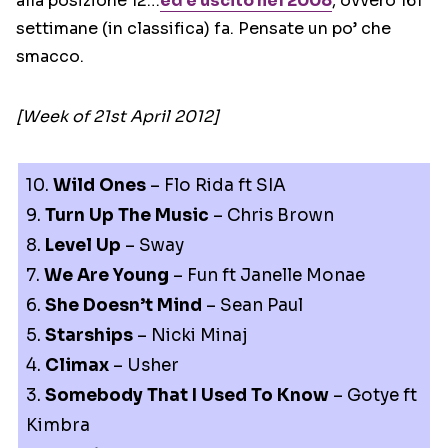
alla posizione 12…
ed è uscito nel 2008
, ovvero 161
settimane (in classifica) fa. Pensate un po’ che
smacco.
[Week of 21st April 2012]
10.
Wild Ones
– Flo Rida ft SIA
9.
Turn Up The Music
– Chris Brown
8.
Level Up
– Sway
7.
We Are Young
– Fun ft Janelle Monae
6.
She Doesn’t Mind
– Sean Paul
5.
Starships
– Nicki Minaj
4.
Climax
– Usher
3.
Somebody That I Used To Know
– Gotye ft
Kimbra