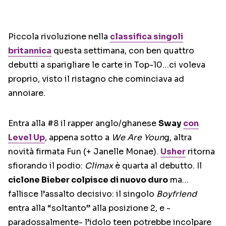
Piccola rivoluzione nella
classifica singoli
britannica
questa settimana, con ben quattro
debutti a sparigliare le carte in Top-10…ci voleva
proprio, visto il ristagno che cominciava ad
annoiare.
Entra alla #8 il rapper anglo/ghanese
Sway
con
Level Up
, appena sotto a
We Are Youn
g, altra
novità firmata Fun (+ Janelle Monae).
Usher
ritorna
sfiorando il podio:
Climax
è quarta al debutto. Il
ciclone Bieber colpisce di nuovo duro
ma…
fallisce l’assalto decisivo: il singolo
Boyfriend
entra alla “soltanto” alla posizione 2, e -
paradossalmente- l’idolo teen potrebbe incolpare