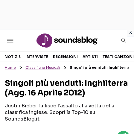
in
x
Sezioni
NOTIZIE
INTERVISTE
RECENSIONI
ARTISTI
TESTI CANZONI
Home
Classifiche Musicali
Singoli più venduti: Inghilterra (
NOTIZIE
ARTISTI
Singoli più venduti: Inghilterra
RECENSIONI MUSICALI
TESTI CANZONI
(Agg. 16 Aprile 2012)
INTERVISTE
TOUR ED EVENTI
GOSSIP E CURIOSITÀ
TALENT SHOW
Justin Bieber fallisce l’assalto alla vetta della
classifica inglese. Scopri la Top-10 su
SoundsBlog.it