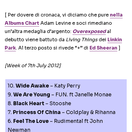
[ Per dovere di cronaca, vi diciamo che pure
nella
Albums Chart
Adam Levine e soci rimediano
un’altra medaglia d’argento:
Overexposed
al
debutto viene battuto da
Living Things
dei
Linkin
Park
. Al terzo posto si rivede “+” di
Ed Sheeran
]
[Week of 7th July 2012]
10.
Wide Awake
– Katy Perry
9.
We Are Young
– FUN. ft Janelle Monae
8.
Black Heart
– Stooshe
7.
Princess Of China
– Coldplay & Rihanna
6.
Feel The Love
– Rudimental ft John
Newman