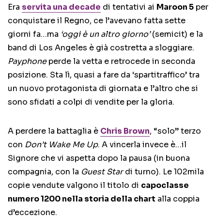
Era
servita una decade
di tentativi ai
Maroon 5
per
conquistare il Regno, ce l’avevano fatta sette
giorni fa…ma
‘oggi è un altro giorno’
(semicit) e la
band di Los Angeles è già costretta a sloggiare.
Payphone
perde la vetta e retrocede in seconda
posizione. Sta lì, quasi a fare da ‘spartitraffico’ tra
un nuovo protagonista di giornata e l’altro che si
sono sfidati a colpi di vendite per la gloria.
A perdere la battaglia è
Chris Brown
, “solo” terzo
con
Don’t Wake Me Up
. A vincerla invece è…il
Signore che vi aspetta dopo la pausa (in buona
compagnia, con la
Guest Star
di turno). Le 102mila
copie vendute valgono il titolo di
capoclasse
numero 1200 nella storia della chart
alla coppia
d’eccezione.