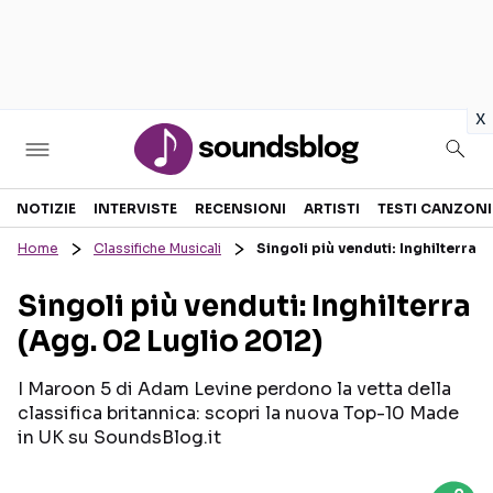
in
x
Sezioni
NOTIZIE
INTERVISTE
RECENSIONI
ARTISTI
TESTI CANZONI
Home
Classifiche Musicali
Singoli più venduti: Inghilterra 
NOTIZIE
ARTISTI
Singoli più venduti: Inghilterra
RECENSIONI MUSICALI
TESTI CANZONI
(Agg. 02 Luglio 2012)
INTERVISTE
TOUR ED EVENTI
GOSSIP E CURIOSITÀ
TALENT SHOW
I Maroon 5 di Adam Levine perdono la vetta della
classifica britannica: scopri la nuova Top-10 Made
in UK su SoundsBlog.it