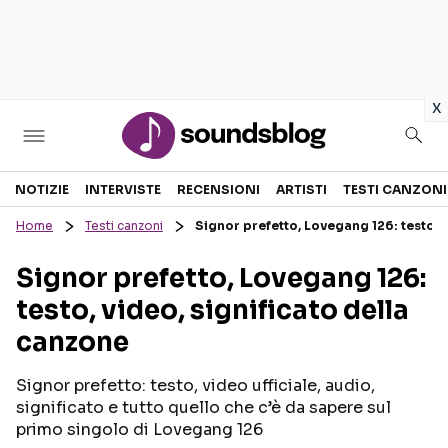
in
x
Sezioni
NOTIZIE
INTERVISTE
RECENSIONI
ARTISTI
TESTI CANZONI
Home
Testi canzoni
Signor prefetto, Lovegang 126: testo, v
NOTIZIE
ARTISTI
Signor prefetto, Lovegang 126:
RECENSIONI MUSICALI
TESTI CANZONI
testo, video, significato della
INTERVISTE
TOUR ED EVENTI
canzone
GOSSIP E CURIOSITÀ
TALENT SHOW
Signor prefetto: testo, video ufficiale, audio,
significato e tutto quello che c’è da sapere sul
primo singolo di Lovegang 126