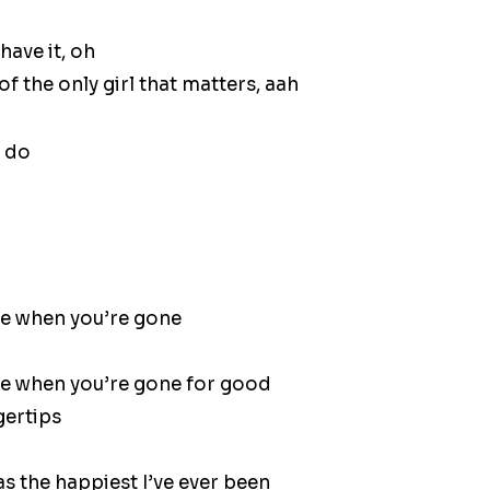
ave it, oh
 of the only girl that matters, aah
o do
ike when you’re gone
ike when you’re gone for good
gertips
as the happiest I’ve ever been