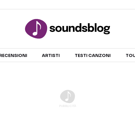
Sezioni
RECENSIONI
ARTISTI
TESTI CANZONI
TOU
NOTIZIE
ARTISTI
RECENSIONI MUSICALI
TESTI CANZONI
INTERVISTE
TOUR ED EVENTI
GOSSIP E CURIOSITÀ
TALENT SHOW