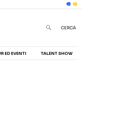
Notizie
in
CERCA
R ED EVENTI
TALENT SHOW