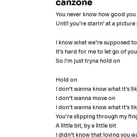
canzone
You never know how good you h
Until you’re starin’ at a picture
I know what we’re supposed t
It’s hard for me to let go of you
So I’m just tryna hold on
Hold on
I don’t wanna know what it’s l
I don’t wanna move on
I don’t wanna know what it’s l
You’re slipping through my fin
A little bit, by a little bit
I didn’t know that loving you w