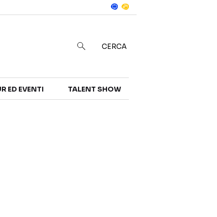
Notizie
in
CERCA
R ED EVENTI
TALENT SHOW