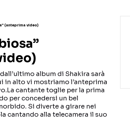
a” (anteprima video)
abiosa”
video)
 dall’ultimo album di Shakira sarà
ui in alto vi mostriamo l’anteprima
ivo.La cantante toglie per la prima
ndo per concedersi un bel
rbido. Si diverte a girare nei
la cantando alla telecamera il suo