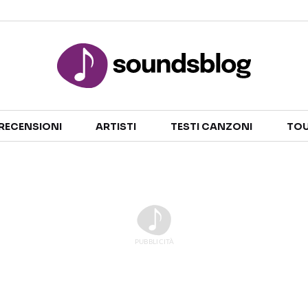
Sezioni
RECENSIONI
ARTISTI
TESTI CANZONI
TOU
NOTIZIE
ARTISTI
RECENSIONI MUSICALI
TESTI CANZONI
INTERVISTE
TOUR ED EVENTI
GOSSIP E CURIOSITÀ
TALENT SHOW