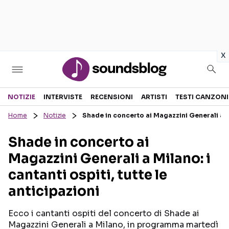
in
x
Sezioni
NOTIZIE
INTERVISTE
RECENSIONI
ARTISTI
TESTI CANZONI
Home
Notizie
Shade in concerto ai Magazzini Generali a Mil
NOTIZIE
ARTISTI
Shade in concerto ai
RECENSIONI MUSICALI
TESTI CANZONI
Magazzini Generali a Milano: i
INTERVISTE
TOUR ED EVENTI
cantanti ospiti, tutte le
GOSSIP E CURIOSITÀ
TALENT SHOW
anticipazioni
Ecco i cantanti ospiti del concerto di Shade ai
Magazzini Generali a Milano, in programma martedì