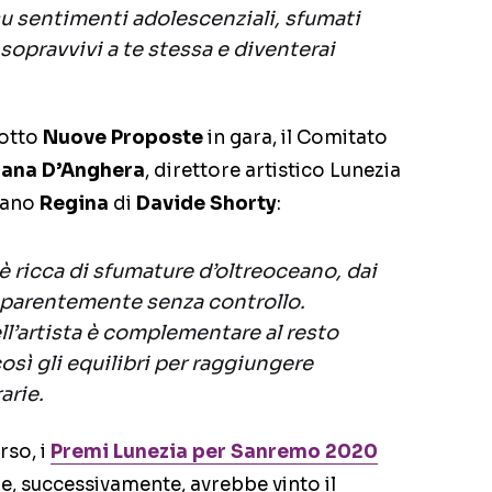
 su sentimenti adolescenziali, sfumati
: sopravvivi a te stessa e diventerai
 otto
Nuove Proposte
in gara, il Comitato
ana D’Anghera
, direttore artistico Lunezia
brano
Regina
di
Davide Shorty
:
è ricca di sfumature d’oltreoceano, dai
apparentemente senza controllo.
ll’artista è complementare al resto
osì gli equilibri per raggiungere
arie.
rso, i
Premi Lunezia per Sanremo 2020
he, successivamente, avrebbe vinto il