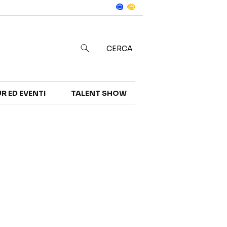
Notizie
in
CERCA
R ED EVENTI
TALENT SHOW