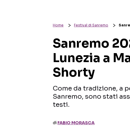
Home
Festival di Sanremo
Sanre
Sanremo 202
Lunezia a M
Shorty
Come da tradizione, a poc
Sanremo, sono stati asse
testi.
di
FABIO MORASCA