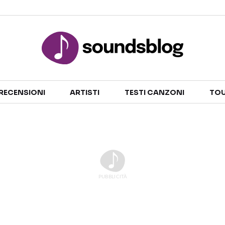
Sezioni
RECENSIONI
ARTISTI
TESTI CANZONI
TOU
NOTIZIE
ARTISTI
RECENSIONI MUSICALI
TESTI CANZONI
INTERVISTE
TOUR ED EVENTI
GOSSIP E CURIOSITÀ
TALENT SHOW