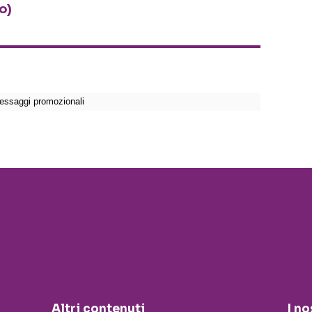
o)
Altri contenuti
I no