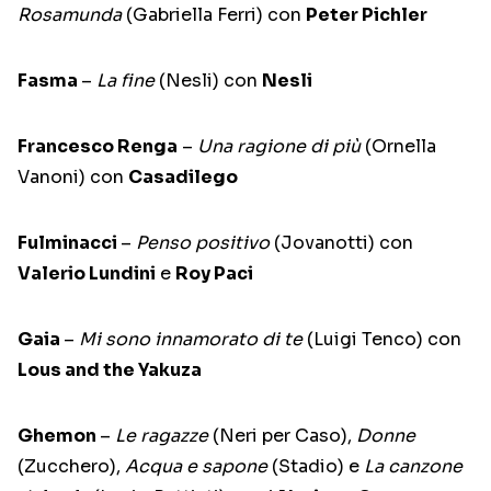
Rosamunda
(Gabriella Ferri) con
Peter Pichler
Fasma
–
La fine
(Nesli) con
Nesli
Francesco Renga
–
Una ragione di più
(Ornella
Vanoni) con
Casadilego
Fulminacci
–
Penso positivo
(Jovanotti) con
Valerio Lundini
e
Roy Paci
Gaia
–
Mi sono innamorato di te
(Luigi Tenco) con
Lous and the Yakuza
Ghemon
–
Le ragazze
(Neri per Caso),
Donne
(Zucchero),
Acqua e sapone
(Stadio) e
La canzone