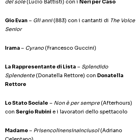
del sole
(Lucio Battisti) con i
Neri per Caso
Gio Evan
–
Gli anni
(883) con i cantanti di
The Voice
Senior
Irama
–
Cyrano
(Francesco Guccini)
La Rappresentante di Lista
–
Splendido
Splendente
(Donatella Rettore) con
Donatella
Rettore
Lo Stato Sociale
–
Non è per sempre
(Afterhours)
con
Sergio Rubini
e i lavoratori dello spettacolo
Madame
–
Prisencolinensinainciusol
(Adriano
Celentano)