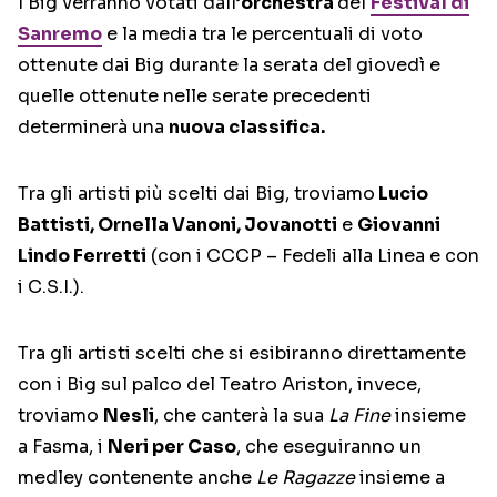
I Big verranno votati dall’
orchestra
del
Festival di
Sanremo
e la media tra le percentuali di voto
ottenute dai Big durante la serata del giovedì e
quelle ottenute nelle serate precedenti
determinerà una
nuova classifica.
Tra gli artisti più scelti dai Big, troviamo
Lucio
Battisti, Ornella Vanoni, Jovanotti
e
Giovanni
Lindo Ferretti
(con i CCCP – Fedeli alla Linea e con
i C.S.I.).
Tra gli artisti scelti che si esibiranno direttamente
con i Big sul palco del Teatro Ariston, invece,
troviamo
Nesli
, che canterà la sua
La Fine
insieme
a Fasma, i
Neri per Caso
, che eseguiranno un
medley contenente anche
Le Ragazze
insieme a