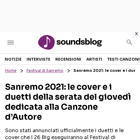
in
x
Sezioni
NOTIZIE
INTERVISTE
RECENSIONI
ARTISTI
TESTI CANZONI
Home
Festival di Sanremo
Sanremo 2021: le cover e i duett
NOTIZIE
ARTISTI
Sanremo 2021: le cover e i
RECENSIONI MUSICALI
TESTI CANZONI
duetti della serata del giovedì
INTERVISTE
TOUR ED EVENTI
dedicata alla Canzone
GOSSIP E CURIOSITÀ
TALENT SHOW
d’Autore
Sono stati annunciati ufficialmente i duetti e le
cover che i 26 Big eseguiranno al Festival di