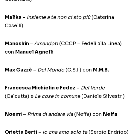
Malika
–
Insieme a te non ci sto più
(Caterina
Caselli)
Maneskin
–
Amandoti
(CCCP – Fedeli alla Linea)
con
Manuel Agnelli
Max Gazzè
–
Del Mondo
(C.S.I.) con
M.M.B.
Francesca Michielin e Fedez
–
Del Verde
(Calcutta) e
Le cose in comune
(Daniele Silvestri)
Noemi
–
Prima di andare via
(Neffa) con
Neffa
Orietta Berti
–
Io che amo solo te
(Sergio Endrigo)