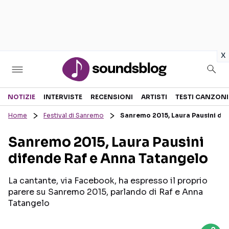
in
x
Sezioni
NOTIZIE
INTERVISTE
RECENSIONI
ARTISTI
TESTI CANZONI
Home
Festival di Sanremo
Sanremo 2015, Laura Pausini dif
NOTIZIE
ARTISTI
Sanremo 2015, Laura Pausini
RECENSIONI MUSICALI
TESTI CANZONI
difende Raf e Anna Tatangelo
INTERVISTE
TOUR ED EVENTI
GOSSIP E CURIOSITÀ
TALENT SHOW
La cantante, via Facebook, ha espresso il proprio
parere su Sanremo 2015, parlando di Raf e Anna
Tatangelo