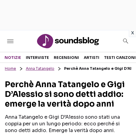
in
x
Sezioni
NOTIZIE
INTERVISTE
RECENSIONI
ARTISTI
TESTI CANZONI
Home
Anna Tatangelo
Perchè Anna Tatangelo e Gigi D’Ales
NOTIZIE
ARTISTI
Perchè Anna Tatangelo e Gigi
RECENSIONI MUSICALI
TESTI CANZONI
D’Alessio si sono detti addio:
INTERVISTE
TOUR ED EVENTI
emerge la verità dopo anni
GOSSIP E CURIOSITÀ
TALENT SHOW
Anna Tatangelo e Gigi D’Alessio sono stati una
coppia per un un lungo periodo: ecco perché si
sono detti addio. Emerge la verità dopo anni.