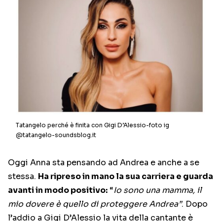
Tatangelo perché è finita con Gigi D’Alessio-foto ig
@tatangelo-soundsblog.it
Oggi Anna sta pensando ad Andrea e anche a se
stessa.
Ha ripreso in mano la sua carriera e guarda
avanti in modo positivo:
“
Io sono una mamma, il
mio dovere è quello di proteggere Andrea”
. Dopo
l’addio a Gigi D’Alessio la vita della cantante è