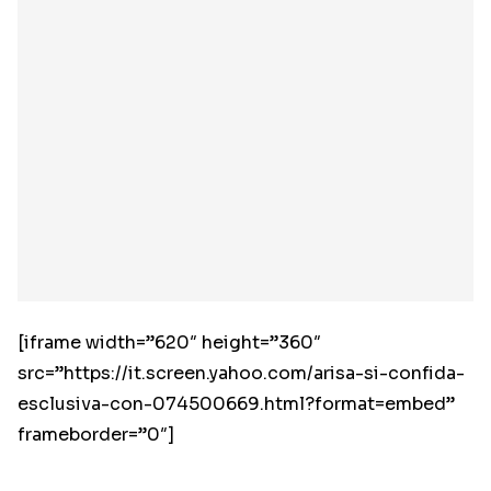
[iframe width=”620″ height=”360″
src=”https://it.screen.yahoo.com/arisa-si-confida-
esclusiva-con-074500669.html?format=embed”
frameborder=”0″]