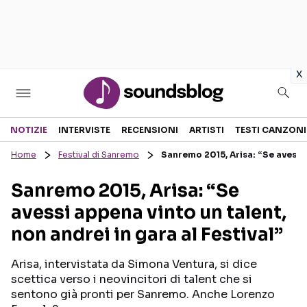
in
x
Sezioni
NOTIZIE
INTERVISTE
RECENSIONI
ARTISTI
TESTI CANZONI
Home
Festival di Sanremo
Sanremo 2015, Arisa: “Se avessi a
NOTIZIE
ARTISTI
Sanremo 2015, Arisa: “Se
RECENSIONI MUSICALI
TESTI CANZONI
avessi appena vinto un talent,
INTERVISTE
TOUR ED EVENTI
non andrei in gara al Festival”
GOSSIP E CURIOSITÀ
TALENT SHOW
Arisa, intervistata da Simona Ventura, si dice
scettica verso i neovincitori di talent che si
sentono già pronti per Sanremo. Anche Lorenzo