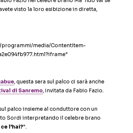
 Fabio Fazio nel celebre brano Ma ‘ndo vai se
vete visto la loro esibizione in diretta,
iTV/programmi/media/ContentItem-
2e094fb977.html?iframe”
gabue
, questa sera sul palco ci sarà anche
tival di Sanremo
, invitata da Fabio Fazio.
o sul palco insieme al conduttore con un
to Sordi interpretando il celebre brano
ce l’hai?
“.