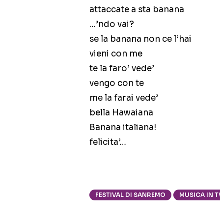
attaccate a sta banana
…’ndo vai?
se la banana non ce l’hai
vieni con me
te la faro’ vede’
vengo con te
me la farai vede’
bella Hawaiana
Banana italiana!
felicita’…
FESTIVAL DI SANREMO
MUSICA IN T