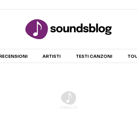
Sezioni
RECENSIONI
ARTISTI
TESTI CANZONI
TOU
NOTIZIE
ARTISTI
RECENSIONI MUSICALI
TESTI CANZONI
INTERVISTE
TOUR ED EVENTI
GOSSIP E CURIOSITÀ
TALENT SHOW