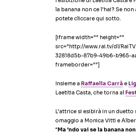
l’esibizione di Laetitia Casta e
la banana non ce l’hai? Se non a
potete cliccare qui sotto.
[iframe width=”” height=””
src=”http://www.rai.tv/dl/Ra
32818d5b-87b9-49b6-b965-aa
frameborder=””]
Insieme a
Raffaella Carrà
e
Li
Laetitia Casta, che torna al
Fes
L’attrice si esibirà in un duett
omaggio a Monica Vitti e Alber
“
Ma ‘ndo vai se la banana non 