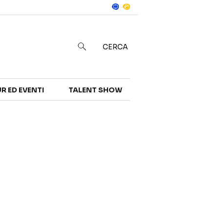
Notizie
in
CERCA
R ED EVENTI
TALENT SHOW