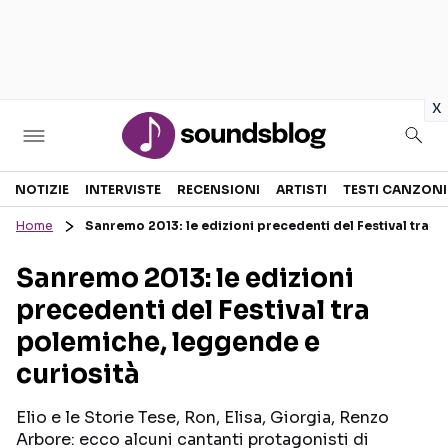
in
x
Sezioni
NOTIZIE
INTERVISTE
RECENSIONI
ARTISTI
TESTI CANZONI
Home
Sanremo 2013: le edizioni precedenti del Festival tra p
NOTIZIE
ARTISTI
Sanremo 2013: le edizioni
RECENSIONI MUSICALI
TESTI CANZONI
precedenti del Festival tra
INTERVISTE
TOUR ED EVENTI
polemiche, leggende e
GOSSIP E CURIOSITÀ
TALENT SHOW
curiosità
Elio e le Storie Tese, Ron, Elisa, Giorgia, Renzo
Arbore: ecco alcuni cantanti protagonisti di