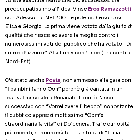
voleva assolutamente che ciò accadesse. Era
preoccupatissimo all’idea. Vinse
Eros Ramazzotti
con Adesso Tu. Nel 2001 le polemiche sono su
Elisa e Giorgia. La prima viene votata dalla giuria di
qualità che riesce ad avere la meglio contro i
numerosissimi voti del pubblico che ha votato “Di
sole e d’azzurro”. Alla fine vince “Luce (Tramonti a
Nord-Est).
C’è stato anche
Povia
, non ammesso alla gara con
“I bambini fanno Ooh” perchè già cantata in un
festival musicale a Recanati. Trionfò l’anno
successivo con “Vorrei avere il becco” nonostante
il pubblico apprezzi moltissimo “Com’è
straordinaria la vita” di Dolcenera. Tra le curiosità
più recenti, si ricorderà tutti la storia di “Italia