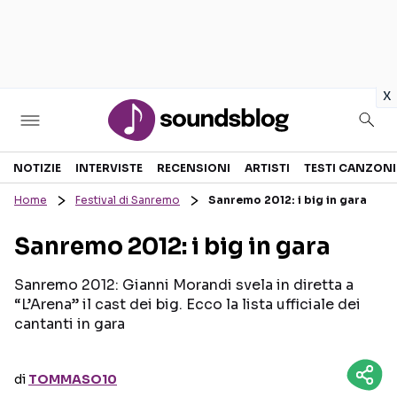
in
x
Sezioni
NOTIZIE
INTERVISTE
RECENSIONI
ARTISTI
TESTI CANZONI
Home
Festival di Sanremo
Sanremo 2012: i big in gara
NOTIZIE
ARTISTI
Sanremo 2012: i big in gara
RECENSIONI MUSICALI
TESTI CANZONI
INTERVISTE
TOUR ED EVENTI
Sanremo 2012: Gianni Morandi svela in diretta a
“L’Arena” il cast dei big. Ecco la lista ufficiale dei
GOSSIP E CURIOSITÀ
TALENT SHOW
cantanti in gara
di
TOMMASO10