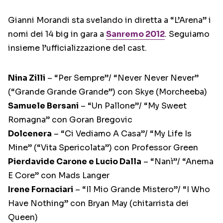
Gianni Morandi sta svelando in diretta a “L’Arena” i
nomi dei 14 big in gara a
Sanremo 2012
. Seguiamo
insieme l’ufficializzazione del cast.
Nina Zilli
– “Per Sempre”/ “Never Never Never”
(“Grande Grande Grande”) con Skye (Morcheeba)
Samuele Bersani
– “Un Pallone”/ “My Sweet
Romagna” con Goran Bregovic
Dolcenera
– “Ci Vediamo A Casa”/ “My Life Is
Mine” (“Vita Spericolata”) con Professor Green
Pierdavide Carone e Lucio Dalla
– “Nanì”/ “Anema
E Core” con Mads Langer
Irene Fornaciari
– “Il Mio Grande Mistero”/ “I Who
Have Nothing” con Bryan May (chitarrista dei
Queen)