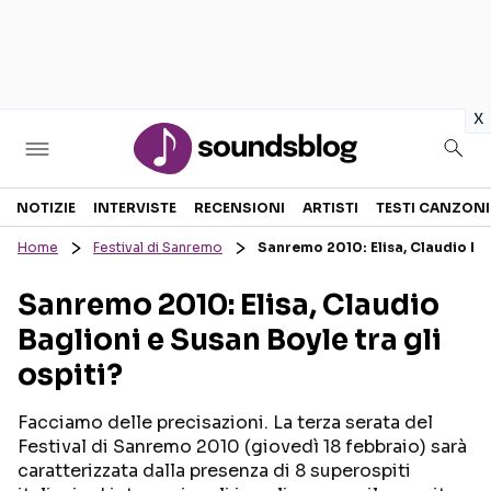
in
x
Sezioni
NOTIZIE
INTERVISTE
RECENSIONI
ARTISTI
TESTI CANZONI
Home
Festival di Sanremo
Sanremo 2010: Elisa, Claudio Bag
NOTIZIE
ARTISTI
Sanremo 2010: Elisa, Claudio
RECENSIONI MUSICALI
TESTI CANZONI
Baglioni e Susan Boyle tra gli
INTERVISTE
TOUR ED EVENTI
ospiti?
GOSSIP E CURIOSITÀ
TALENT SHOW
Facciamo delle precisazioni. La terza serata del
Festival di Sanremo 2010 (giovedì 18 febbraio) sarà
caratterizzata dalla presenza di 8 superospiti