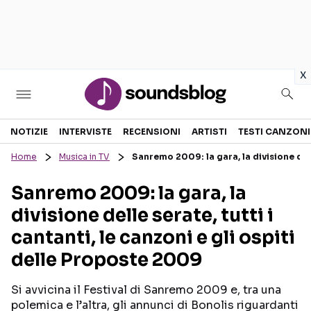
in
x
Sezioni
NOTIZIE
INTERVISTE
RECENSIONI
ARTISTI
TESTI CANZONI
Home
Musica in TV
Sanremo 2009: la gara, la divisione delle
NOTIZIE
ARTISTI
Sanremo 2009: la gara, la
RECENSIONI MUSICALI
TESTI CANZONI
divisione delle serate, tutti i
INTERVISTE
TOUR ED EVENTI
cantanti, le canzoni e gli ospiti
GOSSIP E CURIOSITÀ
TALENT SHOW
delle Proposte 2009
Si avvicina il Festival di Sanremo 2009 e, tra una
polemica e l’altra, gli annunci di Bonolis riguardanti