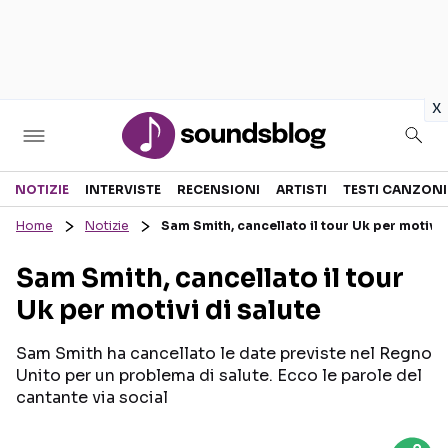
in
x
Sezioni
NOTIZIE
INTERVISTE
RECENSIONI
ARTISTI
TESTI CANZONI
Home
Notizie
Sam Smith, cancellato il tour Uk per motivi d
NOTIZIE
ARTISTI
Sam Smith, cancellato il tour
RECENSIONI MUSICALI
TESTI CANZONI
Uk per motivi di salute
INTERVISTE
TOUR ED EVENTI
GOSSIP E CURIOSITÀ
TALENT SHOW
Sam Smith ha cancellato le date previste nel Regno
Unito per un problema di salute. Ecco le parole del
cantante via social