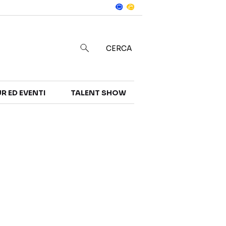
Notizie
in
CERCA
R ED EVENTI
TALENT SHOW