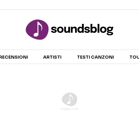
Sezioni
RECENSIONI
ARTISTI
TESTI CANZONI
TOU
NOTIZIE
ARTISTI
RECENSIONI MUSICALI
TESTI CANZONI
INTERVISTE
TOUR ED EVENTI
GOSSIP E CURIOSITÀ
TALENT SHOW