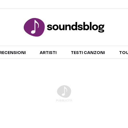
Sezioni
RECENSIONI
ARTISTI
TESTI CANZONI
TOU
NOTIZIE
ARTISTI
RECENSIONI MUSICALI
TESTI CANZONI
INTERVISTE
TOUR ED EVENTI
GOSSIP E CURIOSITÀ
TALENT SHOW