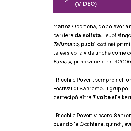
(VIDEO)
Marina Occhiena, dopo aver ab
carriera
da solista
. I suoi sin
Talismano
, pubblicati nei primi
televisivo la vide anche come 
Famosi
, precisamente nel 2006
I Ricchi e Poveri, sempre nel l
Festival di Sanremo. Il gruppo
partecipò altre
7 volte
alla ke
I Ricchi e Poveri vinsero Sanr
quando la Occhiena, quindi, av