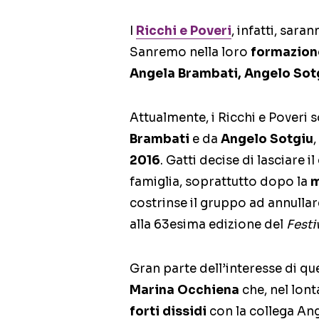
I
Ricchi e Poveri
, infatti, sara
Sanremo nella loro
formazione
Angela Brambati, Angelo Sotg
Attualmente, i Ricchi e Poveri
Brambati
e da
Angelo Sotgiu
2016
. Gatti decise di lasciare
famiglia, soprattutto dopo la
m
costrinse il gruppo ad annullare
alla 63esima edizione del
Festi
Gran parte dell’interesse di que
Marina Occhiena
che, nel lon
forti dissidi
con la collega Ang