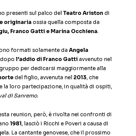
nno presenti sul palco del
Teatro Ariston
di
 originaria
ossia quella composta da
iu, Franco Gatti e Marina Occhiena
.
 sono formati solamente da
Angela
, dopo
l’addio di Franco Gatti
avvenuto nel
 il gruppo per dedicarsi maggiormente alla
orte
del figlio, avvenuta nel
2013
, che
 la loro partecipazione, in qualità di ospiti,
val di Sanremo
.
sta reunion, però, è rivolta nei confronti di
tano
1981
, lasciò i Ricchi e Poveri a causa di
ela. La cantante genovese, che il prossimo