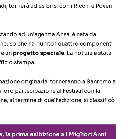
i, tornerà ad esibirsi con i Ricchi e Poveri
 stando ad un’agenzia Ansa, è nata da
ncuso che ha riunito i quattro componenti
are un
progetto speciale
. La notizia è stata
fficio stampa.
ormazione originaria, torneranno a Sanremo a
a loro partecipazione al Festival con la
he, al termine di quell’edizione, si classificò
e, la prima esibizione a I Migliori Anni