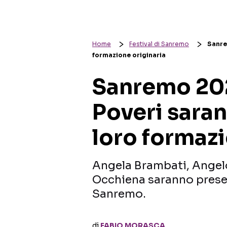
Home
Festival di Sanremo
Sanre
formazione originaria
Sanremo 202
Poveri saran
loro formazi
Angela Brambati, Angelo
Occhiena saranno presen
Sanremo.
di
FABIO MORASCA