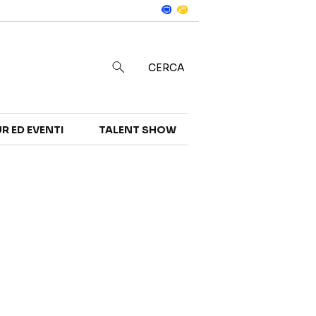
Notizie
in
CERCA
R ED EVENTI
TALENT SHOW