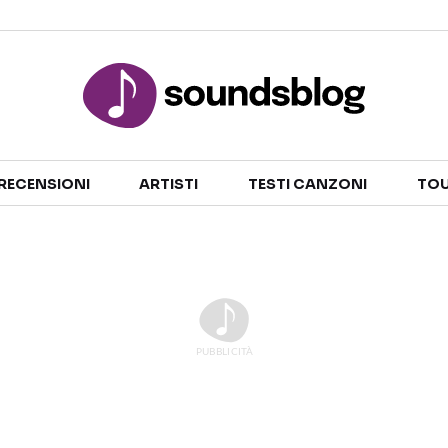
Sezioni
RECENSIONI
ARTISTI
TESTI CANZONI
TOU
NOTIZIE
ARTISTI
RECENSIONI MUSICALI
TESTI CANZONI
INTERVISTE
TOUR ED EVENTI
GOSSIP E CURIOSITÀ
TALENT SHOW