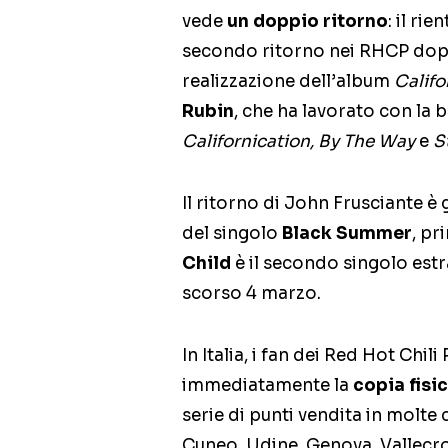
vede
un doppio ritorno
: il rie
secondo ritorno nei RHCP dopo
realizzazione dell’album
Califo
Rubin
, che ha lavorato con la 
Californication, By The Way
e
S
Il ritorno di John Frusciante è 
del singolo
Black Summer
, pr
Child
è il secondo singolo est
scorso 4 marzo.
In Italia, i fan dei Red Hot Ch
immediatamente la
copia fisi
serie di punti vendita in molte 
Cuneo, Udine, Genova, Vallecro