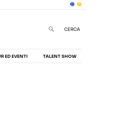
Notizie
in
CERCA
R ED EVENTI
TALENT SHOW