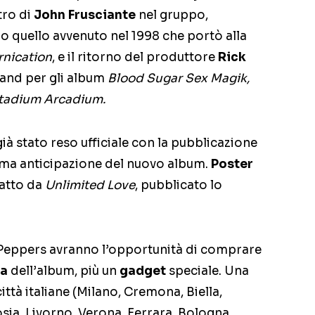
ntro di
John Frusciante
nel gruppo,
 quello avvenuto nel 1998 che portò alla
rnication
, e il ritorno del produttore
Rick
band per gli album
Blood Sugar Sex Magik,
tadium Arcadium.
già stato reso ufficiale con la pubblicazione
ima anticipazione del nuovo album.
Poster
ratto da
Unlimited Love
, pubblicato lo
ili Peppers avranno l’opportunità di comprare
ca
dell’album, più un
gadget
speciale. Una
città italiane (Milano, Cremona, Biella,
sia, Livorno, Verona, Ferrara, Bologna,