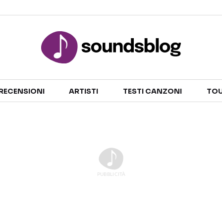
Sezioni
RECENSIONI
ARTISTI
TESTI CANZONI
TOU
NOTIZIE
ARTISTI
RECENSIONI MUSICALI
TESTI CANZONI
INTERVISTE
TOUR ED EVENTI
GOSSIP E CURIOSITÀ
TALENT SHOW