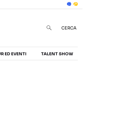
Notizie
in
CERCA
R ED EVENTI
TALENT SHOW