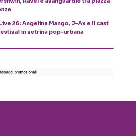
ershwin, Ravel e avanguardie tra piazza
enze
Live 26: Angelina Mango, J-Ax e il cast
festival in vetrina pop-urbana