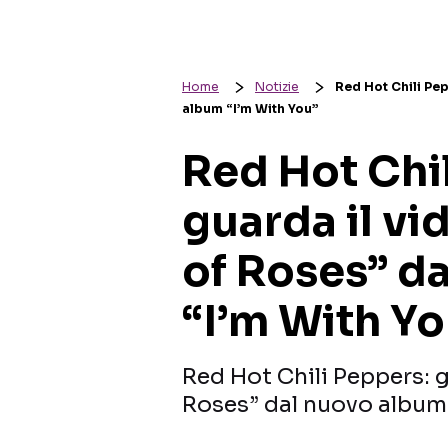
Home
Notizie
Red Hot Chili Pe
album “I’m With You”
Red Hot Chi
guarda il v
of Roses” d
“I’m With Y
Red Hot Chili Peppers: g
Roses” dal nuovo album