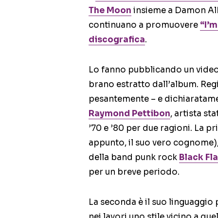
The Moon
insieme a Damon Alb
continuano a promuovere
“I’m
discografica
.
Lo fanno pubblicando un video
brano estratto dall’album. Reg
pesantemente – e dichiaratament
Raymond Pettibon
, artista st
’70 e ’80 per due ragioni. La pri
appunto, il suo vero cognome),
della band punk rock
Black Fl
per un breve periodo.
La seconda è il suo linguaggio 
nei lavori uno stile vicino a que