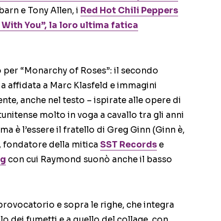
arn e Tony Allen, i
Red Hot Chili Peppers
 With You”, la loro ultima fatica
 per “Monarchy of Roses”: il secondo
ia affidata a Marc Klasfeld e immagini
e, anche nel testo – ispirate alle opere di
atunitense molto in voga a cavallo tra gli anni
ma è l’essere il fratello di Greg Ginn (Ginn è,
 fondatore della mitica
SST Records
e
ag
con cui Raymond suonò anche il basso
provocatorio e sopra le righe, che integra
llo dei fumetti e a quello del collage, con