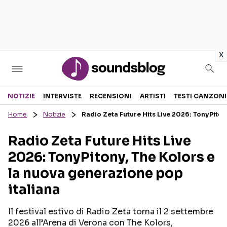
in
x
Sezioni
NOTIZIE
INTERVISTE
RECENSIONI
ARTISTI
TESTI CANZONI
Home
Notizie
Radio Zeta Future Hits Live 2026: TonyPiton
NOTIZIE
ARTISTI
Radio Zeta Future Hits Live
RECENSIONI MUSICALI
TESTI CANZONI
2026: TonyPitony, The Kolors e
INTERVISTE
TOUR ED EVENTI
la nuova generazione pop
GOSSIP E CURIOSITÀ
TALENT SHOW
italiana
Il festival estivo di Radio Zeta torna il 2 settembre
2026 all’Arena di Verona con The Kolors,