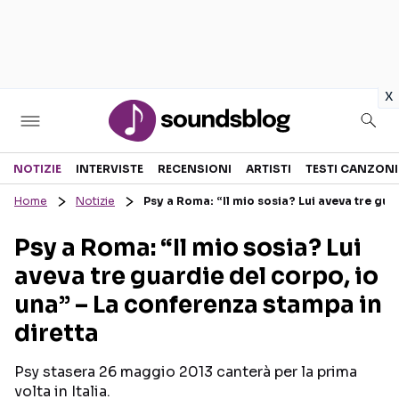
in
x
Sezioni
NOTIZIE
INTERVISTE
RECENSIONI
ARTISTI
TESTI CANZONI
Home
Notizie
Psy a Roma: “Il mio sosia? Lui aveva tre gua
NOTIZIE
ARTISTI
Psy a Roma: “Il mio sosia? Lui
RECENSIONI MUSICALI
TESTI CANZONI
aveva tre guardie del corpo, io
INTERVISTE
TOUR ED EVENTI
una” – La conferenza stampa in
GOSSIP E CURIOSITÀ
TALENT SHOW
diretta
Psy stasera 26 maggio 2013 canterà per la prima
volta in Italia.