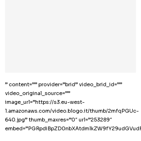
” content=”” provider=”brid” video_brid_id=””
video_original_source=””
image_url=”https://s3.eu-west-
1.amazonaws.com/video.blogo.it/thumb/2mfqPGUc-
640.jpg” thumb_maxres=”0″ url=”253289″
embed=”PGRpdiBpZD0nbXAtdmlkZW9fY29udGVud