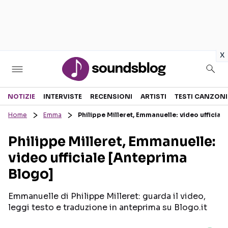
in
x
Sezioni
NOTIZIE
INTERVISTE
RECENSIONI
ARTISTI
TESTI CANZONI
Home
Emma
Philippe Milleret, Emmanuelle: video ufficial
NOTIZIE
ARTISTI
Philippe Milleret, Emmanuelle:
RECENSIONI MUSICALI
TESTI CANZONI
video ufficiale [Anteprima
INTERVISTE
TOUR ED EVENTI
Blogo]
GOSSIP E CURIOSITÀ
TALENT SHOW
Emmanuelle di Philippe Milleret: guarda il video,
leggi testo e traduzione in anteprima su Blogo.it