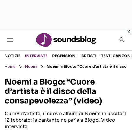
in
x
Sezioni
NOTIZIE
INTERVISTE
RECENSIONI
ARTISTI
TESTI CANZONI
Home
Noemi
Noemi a Blogo: “Cuore d’artista è il disco d
NOTIZIE
ARTISTI
Noemi a Blogo: “Cuore
RECENSIONI MUSICALI
TESTI CANZONI
d’artista è il disco della
INTERVISTE
TOUR ED EVENTI
consapevolezza” (video)
GOSSIP E CURIOSITÀ
TALENT SHOW
Cuore d’artista, il nuovo album di Noemi in uscita il
12 febbraio: la cantante ne parla a Blogo. Video
intervista.