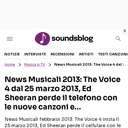
in
x
Sezioni
NOTIZIE
INTERVISTE
RECENSIONI
ARTISTI
TESTI CANZONI
Home
Musica in TV
News Musicali 2013: The Voice 4 dal 25
NOTIZIE
ARTISTI
News Musicali 2013: The Voice
RECENSIONI MUSICALI
TESTI CANZONI
4 dal 25 marzo 2013, Ed
INTERVISTE
TOUR ED EVENTI
Sheeran perde il telefono con
GOSSIP E CURIOSITÀ
TALENT SHOW
le nuove canzoni e…
News Musicali febbraioi 2013: The Voice 4 inizia il
25 marzo 2013, Ed Sheeran perde il cellulare con le