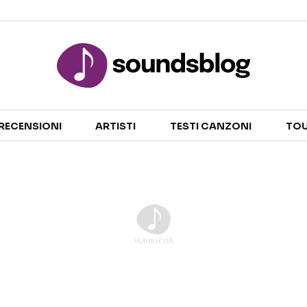
Sezioni
RECENSIONI
ARTISTI
TESTI CANZONI
TOU
NOTIZIE
ARTISTI
RECENSIONI MUSICALI
TESTI CANZONI
INTERVISTE
TOUR ED EVENTI
GOSSIP E CURIOSITÀ
TALENT SHOW