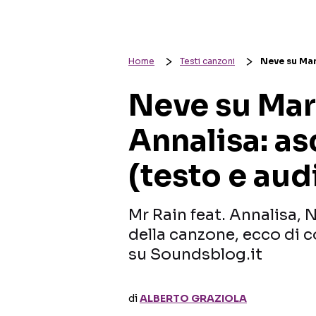
Home
Testi canzoni
Neve su Mart
Neve su Mart
Annalisa: as
(testo e aud
Mr Rain feat. Annalisa, 
della canzone, ecco di co
su Soundsblog.it
di
ALBERTO GRAZIOLA