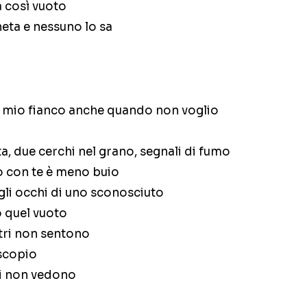
a così vuoto
neta e nessuno lo sa
 al mio fianco anche quando non voglio
a, due cerchi nel grano, segnali di fumo
o con te è meno buio
gli occhi di uno sconosciuto
 quel vuoto
tri non sentono
scopio
ri non vedono