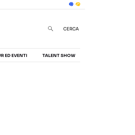
Notizie
in
CERCA
R ED EVENTI
TALENT SHOW