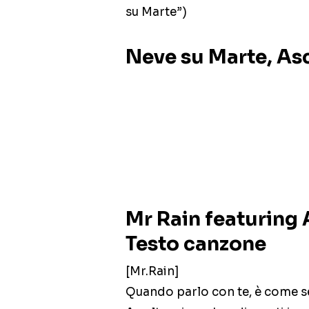
su Marte”)
Neve su Marte, As
Mr Rain featuring 
Testo canzone
[Mr.Rain]
Quando parlo con te, è come s