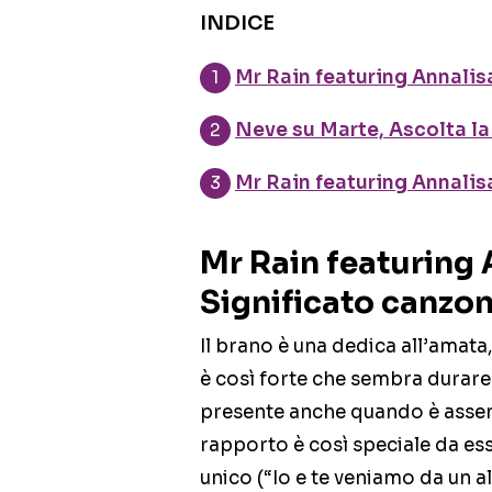
INDICE
Mr Rain featuring Annalis
Neve su Marte, Ascolta l
Mr Rain featuring Annalis
Mr Rain featuring 
Significato canzo
Il brano è una dedica all’amata,
è così forte che sembra durare 
presente anche quando è assent
rapporto è così speciale da ess
unico (“Io e te veniamo da un a