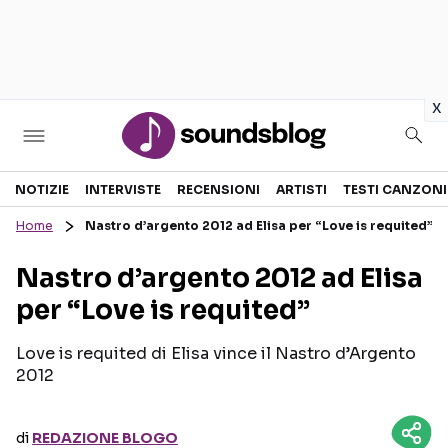
in
x
Sezioni
NOTIZIE
INTERVISTE
RECENSIONI
ARTISTI
TESTI CANZONI
Home
Nastro d’argento 2012 ad Elisa per “Love is requited”
NOTIZIE
ARTISTI
Nastro d’argento 2012 ad Elisa
RECENSIONI MUSICALI
TESTI CANZONI
per “Love is requited”
INTERVISTE
TOUR ED EVENTI
GOSSIP E CURIOSITÀ
TALENT SHOW
Love is requited di Elisa vince il Nastro d’Argento
2012
di
REDAZIONE BLOGO